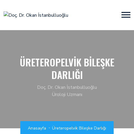
ÜRETEROPELVIK BILEŞKE
DARLIĞI
Doç. Dr. Okan İstanbulluoğlu
Üroloji Uzmanı
Anasayfa
Üreteropelvik Bileşke Darlığı