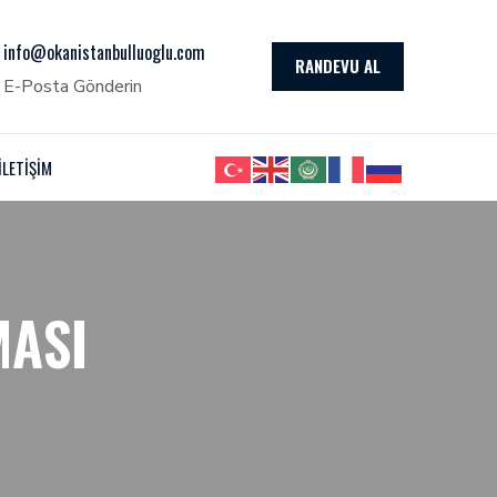
info@okanistanbulluoglu.com
RANDEVU AL
E-Posta Gönderin
İLETİŞİM
MASI