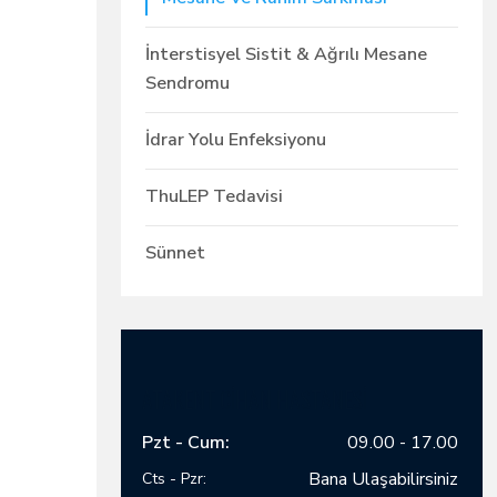
İnterstisyel Sistit & Ağrılı Mesane
Sendromu
İdrar Yolu Enfeksiyonu
ThuLEP Tedavisi
Sünnet
ATAKENT CİHAN HASTANESİ
Pzt - Cum:
09.00 - 17.00
Bana Ulaşabilirsiniz
Cts - Pzr: