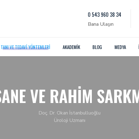
0 543 960 38 34
Bana Ulaşın
TANI VE TEDAVI YÖNTEMLERI
AKADEMIK
BLOG
MEDYA
ANE VE RAHIM SARK
Doç. Dr. Okan İstanbulluoğlu
Üroloji Uzmanı