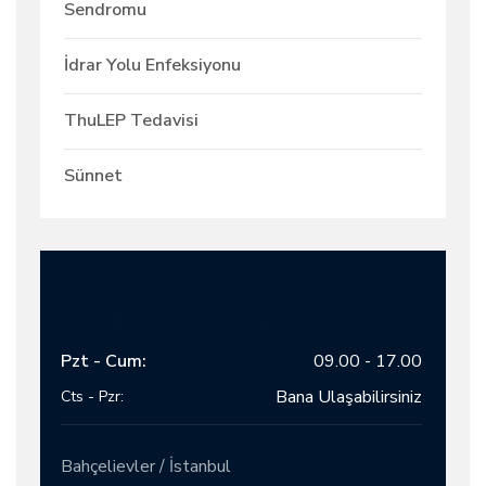
Sendromu
İdrar Yolu Enfeksiyonu
ThuLEP Tedavisi
Sünnet
ATAKENT CİHAN HASTANESİ
Pzt - Cum:
09.00 - 17.00
Bana Ulaşabilirsiniz
Cts - Pzr:
Bahçelievler / İstanbul