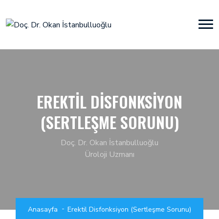
EREKTIL DISFONKSIYON
(SERTLEŞME SORUNU)
Doç. Dr. Okan İstanbulluoğlu
Üroloji Uzmanı
Anasayfa
Erektil Disfonksiyon (Sertleşme Sorunu)