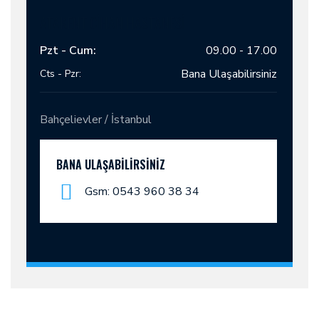
ATAKENT CİHAN HASTANESİ
Pzt - Cum:
09.00 - 17.00
Bana Ulaşabilirsiniz
Cts - Pzr:
Bahçelievler / İstanbul
BANA ULAŞABILIRSINIZ
Gsm: 0543 960 38 34